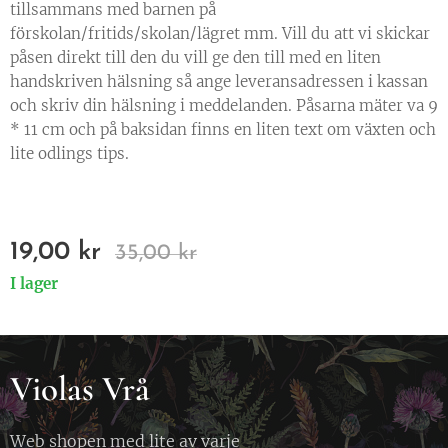
tillsammans med barnen på
förskolan/fritids/skolan/lägret mm. Vill du att vi skickar
påsen direkt till den du vill ge den till med en liten
handskriven hälsning så ange leveransadressen i kassan
och skriv din hälsning i meddelanden. Påsarna mäter va 9
* 11 cm och på baksidan finns en liten text om växten och
lite odlings tips.
19,00
kr
35,00
kr
I lager
Violas Vrå
Web shopen med lite av varje