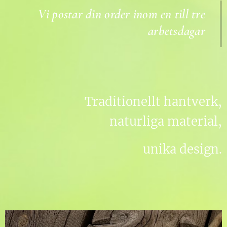
Vi postar din order inom en till tre
arbetsdagar
Traditionellt hantverk,
naturliga material,
unika design.