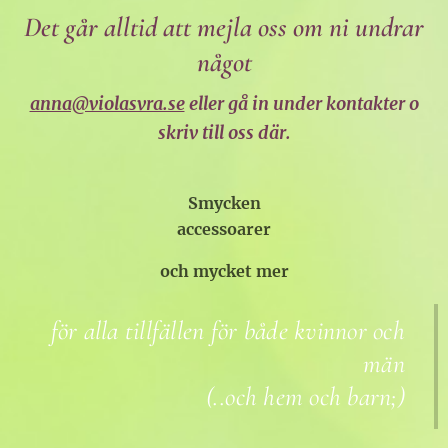
Det går alltid att mejla oss om ni undrar
något
anna@violasvra.se
eller gå in under kontakter o
skriv till oss där.
Smycken
accessoarer
och mycket mer
för alla tillfällen
för både kvinnor och
män
(..och hem och barn;)