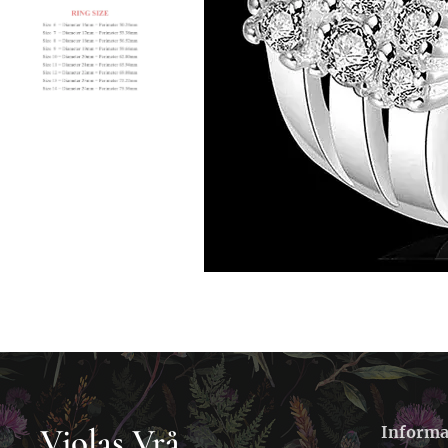
Violas Vrå
Informa