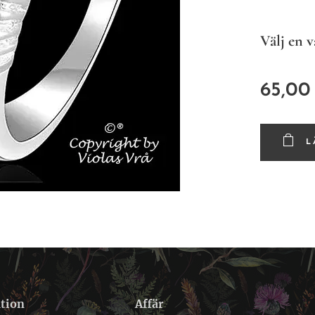
Välj en v
65,00
L
tion
Affär