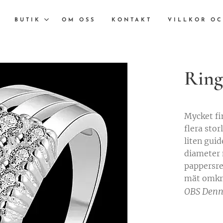
BUTIK
OM OSS
KONTAKT
VILLKOR OC
Ring
Mycket fin
flera sto
liten gui
diameter 
pappersre
mät omkre
OBS Denna