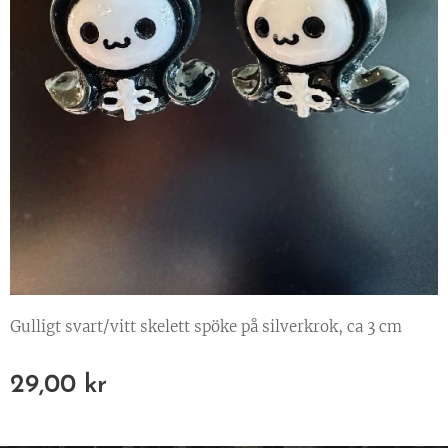
Gulligt svart/vitt skelett spöke på silverkrok, ca 3 cm
29,00
kr