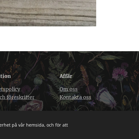
tion
Affär
etspolicy
Om oss
ch föreskrifter
Kontakta oss
erhet på vår hemsida, och för att
Cookies