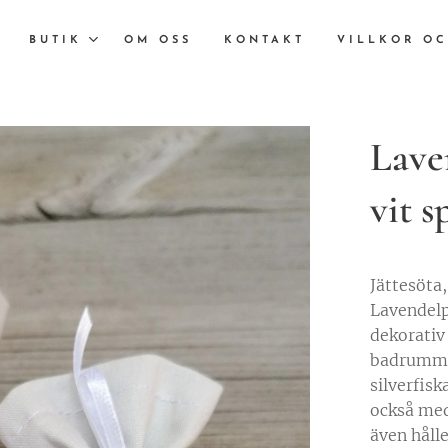
BUTIK
OM OSS
KONTAKT
VILLKOR OC
Lave
vit s
Jättesöta
Lavendelp
dekorativ 
badrummet
silverfis
också med
även håll