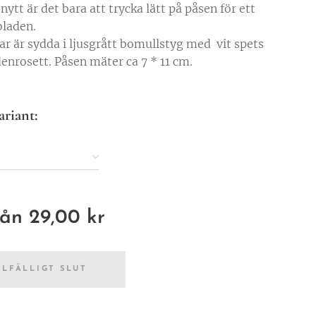
nytt är det bara att trycka lätt på påsen för ett
bladen.
ar är sydda i ljusgrått bomullstyg med vit spets
denrosett. Påsen mäter ca 7 * 11 cm.
ariant:
från
29,00
kr
LLFÄLLIGT SLUT