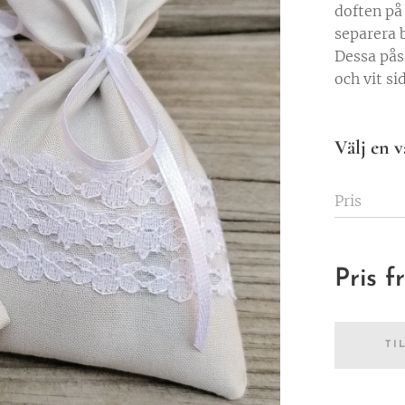
doften på 
separera 
Dessa pås
och vit si
Välj en v
Pris
Pris 
TI