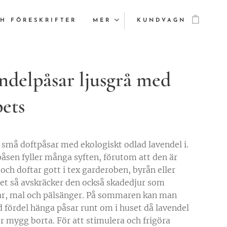
H FÖRESKRIFTER
MER
KUNDVAGN
ndelpåsar ljusgrå med
pets
, små doftpåsar med ekologiskt odlad lavendel i.
åsen fyller många syften, förutom att den är
och doftar gott i tex garderoben, byrån eller
 så avskräcker den också skadedjur som
kar, mal och pälsänger. På sommaren kan man
 fördel hänga påsar runt om i huset då lavendel
er mygg borta. För att stimulera och frigöra