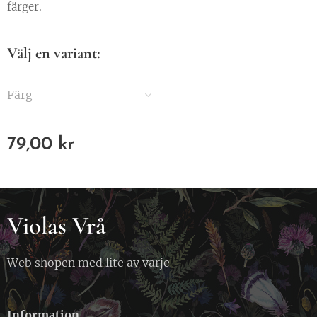
färger.
Välj en variant:
Färg
79,00
kr
Violas Vrå
Web shopen med lite av varje
Information