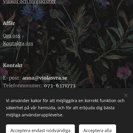
Villkor och föreskrifter
Affär
Om oss
Kontakta oss
Kontakt
E-post:
anna@violasvra.se
Telefonnummer:
073-6371773
Vi använder kakor för att möjliggöra en korrekt funktion och
säkerhet på vår hemsida, och för att erbjuda dig bästa
Cookies
möjliga användarupplevelse.
Acceptera endast nödvändiga
Acceptera alla
LÄGG I KUNDVAGNEN