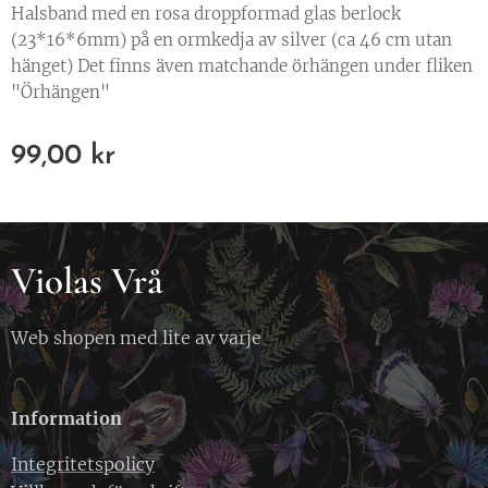
Halsband med en rosa droppformad glas berlock
(23*16*6mm) på en ormkedja av silver (ca 46 cm utan
hänget) Det finns även matchande örhängen under fliken
"Örhängen"
99,00
kr
Violas Vrå
Web shopen med lite av varje
Information
Integritetspolicy