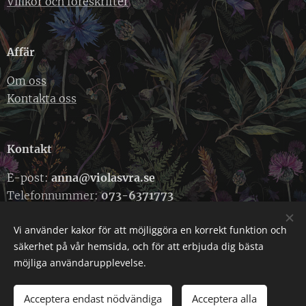
Villkor och föreskrifter
Affär
Om oss
Kontakta oss
Kontakt
E-post:
anna@violasvra.se
Telefonnummer:
073-6371773
Vi använder kakor för att möjliggöra en korrekt funktion och
säkerhet på vår hemsida, och för att erbjuda dig bästa
Cookies
möjliga användarupplevelse.
Acceptera endast nödvändiga
Acceptera alla
LÄGG I KUNDVAGNEN