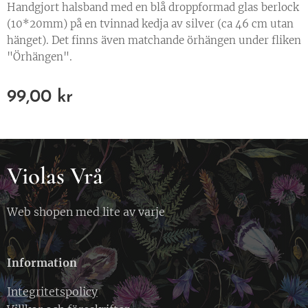
Handgjort halsband med en blå droppformad glas berlock
(10*20mm) på en tvinnad kedja av silver (ca 46 cm utan
hänget). Det finns även matchande örhängen under fliken
"Örhängen".
99,00
kr
Violas Vrå
Web shopen med lite av varje
Information
Integritetspolicy